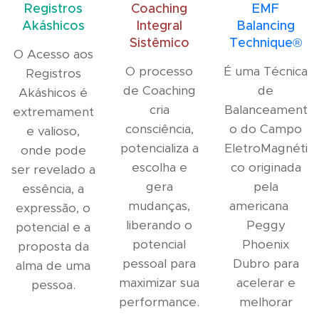
Registros
Coaching
EMF
Akáshicos
Integral
Balancing
Sistêmico
Technique®
O Acesso aos
O processo
É uma Técnica
Registros
de Coaching
de
Akáshicos é
cria
Balanceament
extremament
consciência,
o do Campo
e valioso,
potencializa a
EletroMagnéti
onde pode
escolha e
co originada
ser revelado a
gera
pela
essência, a
mudanças,
americana
expressão, o
liberando o
Peggy
potencial e a
potencial
Phoenix
proposta da
pessoal para
Dubro para
alma de uma
maximizar sua
acelerar e
pessoa.
performance.
melhorar